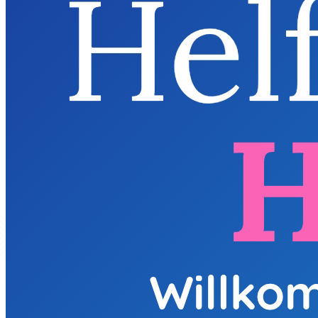
potreba, ponuda i početak pružanja usluge.
Posetite ovde »
Posetite ovde »
Posetite ovde »