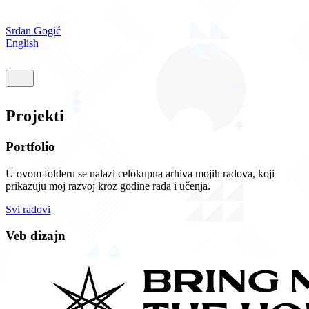
Srđan Gogić
English
Početna
Projekti
Projekti
O meni
Kontakt
Portfolio
U ovom folderu se nalazi celokupna arhiva mojih radova, koji
prikazuju moj razvoj kroz godine rada i učenja.
Svi radovi
Veb dizajn
BMTH
Moj prvi projekat veb dizajna, prikazan na