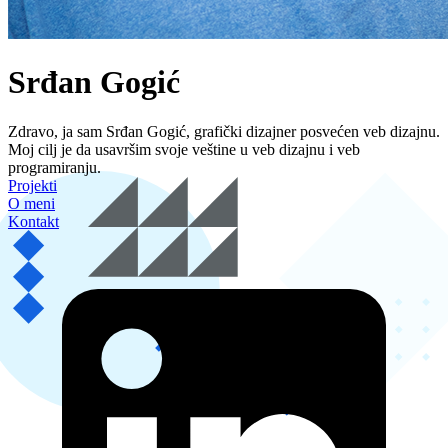
Srđan Gogić
Zdravo, ja sam Srđan Gogić, grafički dizajner posvećen veb dizajnu.
Moj cilj je da usavršim svoje veštine u veb dizajnu i veb
programiranju.
Projekti
O meni
Kontakt