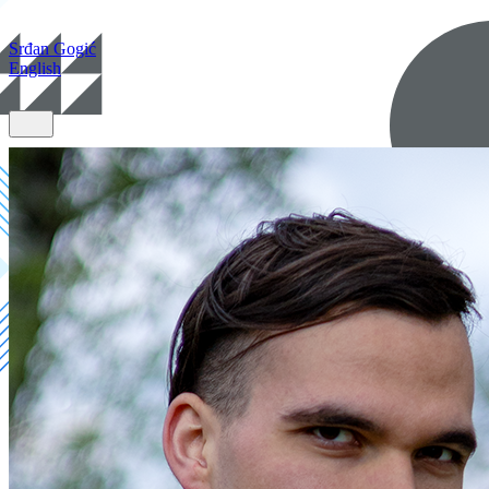
Srđan Gogić
English
Početna
Projekti
O meni
Kontakt